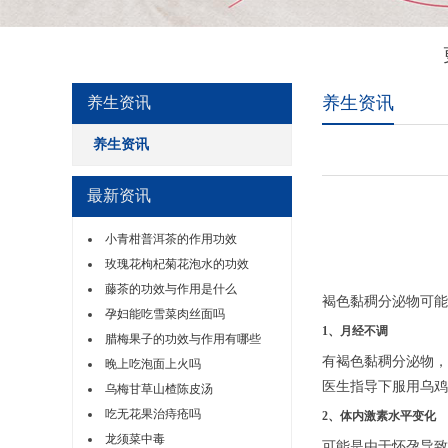
养生资讯
养生资讯
养生资讯
最新资讯
小青柑普洱茶的作用功效
玫瑰花枸杞菊花泡水的功效
藤茶的功效与作用是什么
褐色黏稠分泌物可能
孕妇能吃雪菜肉丝面吗
1、月经不调
腊梅果子的功效与作用有哪些
有褐色黏稠分泌物，
晚上吃泡面上火吗
医生指导下服用乌鸡
乌梅甘草山楂陈皮汤
吃无花果治痔疮吗
2、体内激素水平变化
龙须菜中毒
可能是由于怀孕导致