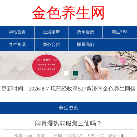
金色养生网
网站首页
足浴按摩
桑拿会所
养生SPA
养生资讯
商务合作
联系我们
更新时间：2026-8-7 现已经收录527条济南金色养生网信
息
养生资讯
脾胃湿热能服焦三仙吗？
作者：aqi 来源： 日期：2026-8-7 人气：
27
评论：
0