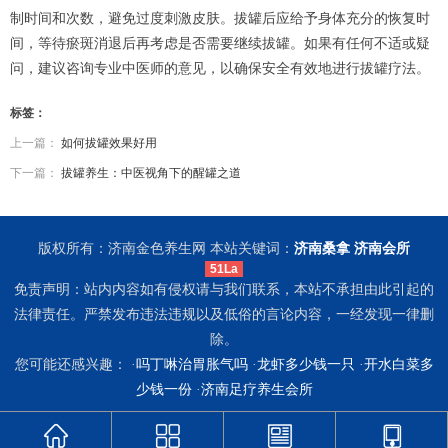
制时间和次数，避免过度刺激皮肤。拔罐后应给予身体充分的恢复时
间，等待瘀斑消退后再考虑是否需要继续拔罐。如果有任何不适或疑
问，建议咨询专业中医师的意见，以确保安全有效地进行拔罐疗法。
标签：
上一篇：
如何拔罐效果好用
下一篇：
拔罐养生：中医视角下的醒罐之道
版权所有：济南金色养生网 本站关键词：
济南桑拿
济南会所
51La
免责声明：站内内容如有侵权请与我们联系，本站不承担由此引起的
法律责任。严禁发布违法违规以及低俗的言论内容，一经发现一律删
除。
您可能还感兴趣： ·
吗丁啉治胃胀气吗
·
龙虾多少钱一只
·
开水白菜多
少钱一份
·
济南足疗养生会所