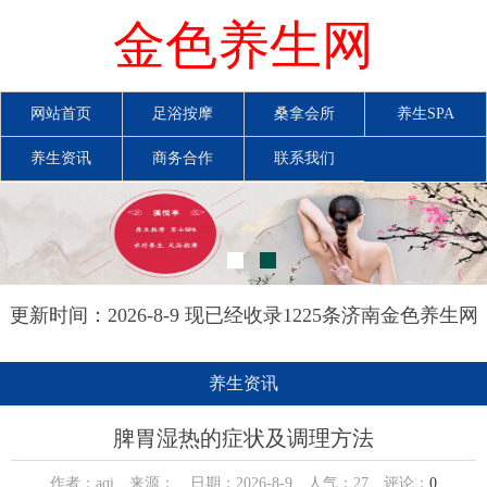
金色养生网
网站首页
足浴按摩
桑拿会所
养生SPA
养生资讯
商务合作
联系我们
更新时间：2026-8-9 现已经收录1225条济南金色养生网
信息
养生资讯
脾胃湿热的症状及调理方法
作者：aqi 来源： 日期：2026-8-9 人气：
27
评论：
0